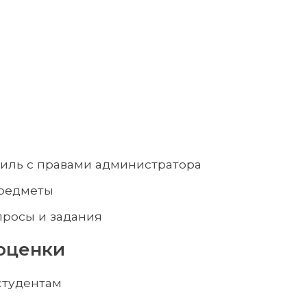
филь с правами администратора
предметы
просы и задания
оценки
студентам