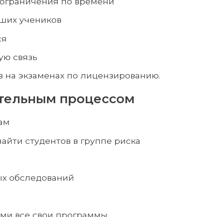
 ограничения по времени
аших учеников
ся
ую связь
в на экзаменах по лицензированию.
тельным процессом
сам
найти студентов в группе риска
ых обследований
ми все свои программы.