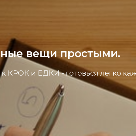
ные вещи простыми.
к КРОК и ЕДКИ - готовься легко ка