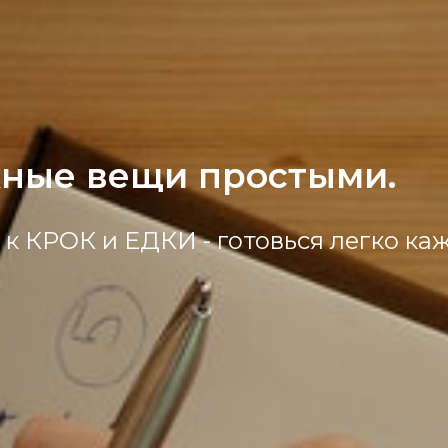
ные вещи простыми.
к КРОК и ЕДКИ - готовься легко ка